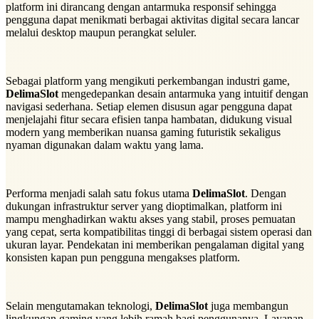
platform ini dirancang dengan antarmuka responsif sehingga
pengguna dapat menikmati berbagai aktivitas digital secara lancar
melalui desktop maupun perangkat seluler.
Sebagai platform yang mengikuti perkembangan industri game,
DelimaSlot
mengedepankan desain antarmuka yang intuitif dengan
navigasi sederhana. Setiap elemen disusun agar pengguna dapat
menjelajahi fitur secara efisien tanpa hambatan, didukung visual
modern yang memberikan nuansa gaming futuristik sekaligus
nyaman digunakan dalam waktu yang lama.
Performa menjadi salah satu fokus utama
DelimaSlot
. Dengan
dukungan infrastruktur server yang dioptimalkan, platform ini
mampu menghadirkan waktu akses yang stabil, proses pemuatan
yang cepat, serta kompatibilitas tinggi di berbagai sistem operasi dan
ukuran layar. Pendekatan ini memberikan pengalaman digital yang
konsisten kapan pun pengguna mengakses platform.
Selain mengutamakan teknologi,
DelimaSlot
juga membangun
lingkungan gaming yang lebih ramah bagi penggunanya. Layanan