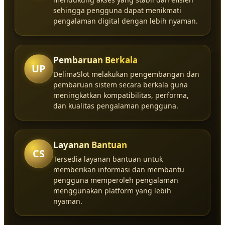
sehingga pengguna dapat menikmati
pengalaman digital dengan lebih nyaman.
Pembaruan Berkala
UP
DelimaSlot melakukan pengembangan dan
pembaruan sistem secara berkala guna
meningkatkan kompatibilitas, performa,
dan kualitas pengalaman pengguna.
Layanan Bantuan
CS
Tersedia layanan bantuan untuk
memberikan informasi dan membantu
pengguna memperoleh pengalaman
menggunakan platform yang lebih
nyaman.