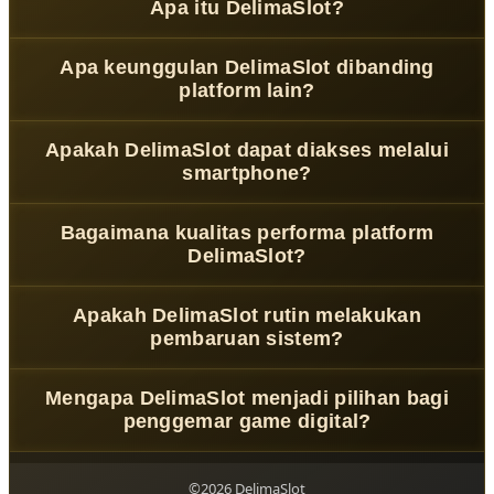
Apa itu DelimaSlot?
DelimaSlot
merupakan platform gaming digital yang
Apa keunggulan DelimaSlot dibanding
menghadirkan pengalaman bermain dengan antarmuka
platform lain?
modern, performa stabil, dan navigasi yang mudah
digunakan di berbagai perangkat.
DelimaSlot mengutamakan kecepatan akses, desain
Apakah DelimaSlot dapat diakses melalui
responsif, tampilan modern, serta pengalaman pengguna
smartphone?
yang dirancang agar lebih nyaman dan efisien.
Ya. Platform ini telah dioptimalkan untuk perangkat
Bagaimana kualitas performa platform
Android, iPhone, tablet, maupun desktop sehingga tetap
DelimaSlot?
nyaman digunakan di berbagai ukuran layar.
DelimaSlot didukung sistem yang dioptimalkan untuk
Apakah DelimaSlot rutin melakukan
menghadirkan waktu muat yang cepat, navigasi yang
pembaruan sistem?
responsif, dan pengalaman bermain yang lebih lancar.
Ya. Platform terus diperbarui untuk meningkatkan
Mengapa DelimaSlot menjadi pilihan bagi
stabilitas, kompatibilitas perangkat, serta kualitas
penggemar game digital?
pengalaman pengguna sesuai perkembangan teknologi.
Karena menghadirkan kombinasi desain modern,
performa yang konsisten, navigasi intuitif, serta
©2026 DelimaSlot