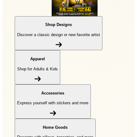
Shop Designs
Discover a classic design or new favorite artist
Apparel
Shop for Adults & Kids
Accessories
Express yourself with stickers and more
Home Goods