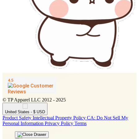
© TP Apparel LLC 2012 - 2025
United States - $ USD
Product Safety
Intellectual Property Policy
CA: Do Not Sell My
Personal Information
Privacy Policy
Terms