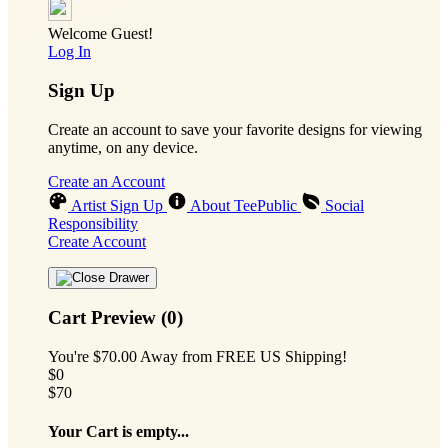
Welcome Guest!
Log In
Sign Up
Create an account to save your favorite designs for viewing
anytime, on any device.
Create an Account
Artist Sign Up
About TeePublic
Social
Responsibility
Create Account
Cart Preview (0)
You're
$70.00
Away from
FREE US Shipping!
$0
$70
Your Cart is empty...