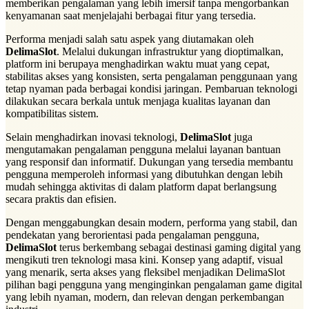
memberikan pengalaman yang lebih imersif tanpa mengorbankan
kenyamanan saat menjelajahi berbagai fitur yang tersedia.
Performa menjadi salah satu aspek yang diutamakan oleh
DelimaSlot
. Melalui dukungan infrastruktur yang dioptimalkan,
platform ini berupaya menghadirkan waktu muat yang cepat,
stabilitas akses yang konsisten, serta pengalaman penggunaan yang
tetap nyaman pada berbagai kondisi jaringan. Pembaruan teknologi
dilakukan secara berkala untuk menjaga kualitas layanan dan
kompatibilitas sistem.
Selain menghadirkan inovasi teknologi,
DelimaSlot
juga
mengutamakan pengalaman pengguna melalui layanan bantuan
yang responsif dan informatif. Dukungan yang tersedia membantu
pengguna memperoleh informasi yang dibutuhkan dengan lebih
mudah sehingga aktivitas di dalam platform dapat berlangsung
secara praktis dan efisien.
Dengan menggabungkan desain modern, performa yang stabil, dan
pendekatan yang berorientasi pada pengalaman pengguna,
DelimaSlot
terus berkembang sebagai destinasi gaming digital yang
mengikuti tren teknologi masa kini. Konsep yang adaptif, visual
yang menarik, serta akses yang fleksibel menjadikan DelimaSlot
pilihan bagi pengguna yang menginginkan pengalaman game digital
yang lebih nyaman, modern, dan relevan dengan perkembangan