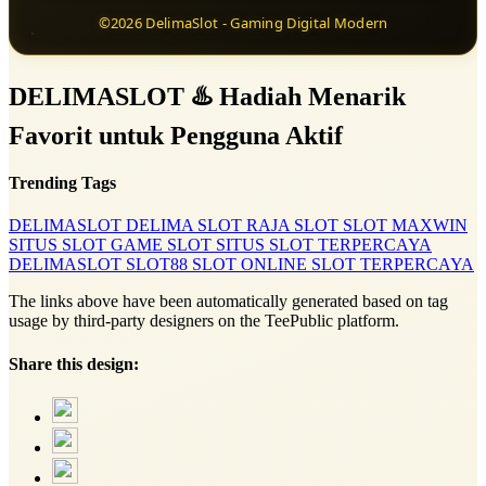
©2026 DelimaSlot - Gaming Digital Modern
DELIMASLOT ♨️ Hadiah Menarik
Favorit untuk Pengguna Aktif
Trending Tags
DELIMASLOT
DELIMA SLOT
RAJA SLOT
SLOT MAXWIN
SITUS SLOT
GAME SLOT
SITUS SLOT TERPERCAYA
DELIMASLOT
SLOT88
SLOT ONLINE
SLOT TERPERCAYA
The links above have been automatically generated based on tag
usage by third-party designers on the TeePublic platform.
Share this design: