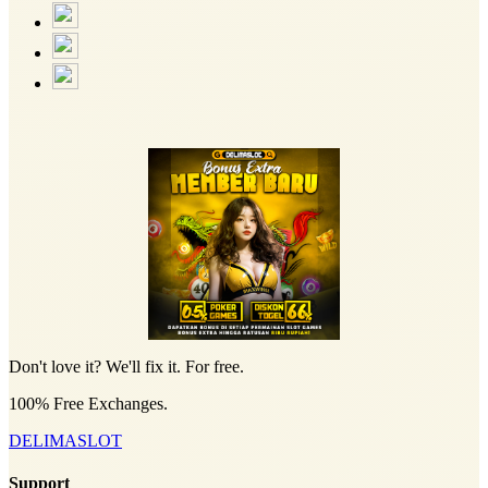
Don't love it? We'll fix it. For free.
100% Free Exchanges.
DELIMASLOT
Support