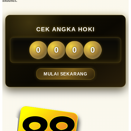
industri.
CEK ANGKA HOKI
0
0
0
0
MULAI SEKARANG