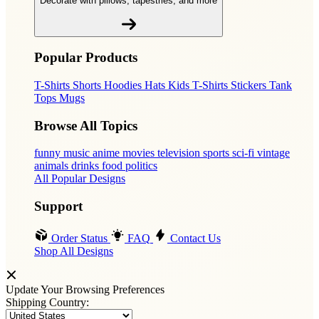
Decorate with pillows, tapestries, and more
Popular Products
T-Shirts
Shorts
Hoodies
Hats
Kids T-Shirts
Stickers
Tank
Tops
Mugs
Browse All Topics
funny
music
anime
movies
television
sports
sci-fi
vintage
animals
drinks
food
politics
All Popular Designs
Support
Order Status
FAQ
Contact Us
Shop All Designs
Update Your Browsing Preferences
Shipping Country: